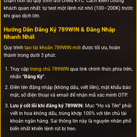
chậm hơn do quy trình đối chiếu KYC. Cách kiểm chứng
khách quan nhất: tự test một lệnh rút nhỏ (100–200K) trước
khi giao dịch lớn.
Hướng Dẫn Đăng Ký 789WIN & Đăng Nhập
Nhanh Nhất
Quy trình
tạo tài khoản 789WIN mới
được tối ưu, hoàn
thành trong dưới 3 phút:
Truy cập
trang chủ 789WIN
qua link chính thức phía trên,
nhấn
“Đăng Ký”
.
Điền tên đăng nhập (không dấu, viết liền), mật khẩu bảo
mật, số điện thoại và email để nhận mã xác minh OTP.
Lưu ý cốt lõi khi đăng ký 789WIN:
Mục “Họ và Tên” phải
viết in hoa không dấu, trùng khớp 100% với tên chủ tài
khoản ngân hàng. Sai thông tin này là nguyên nhân phổ
biến nhất khiến lệnh rút bị treo.