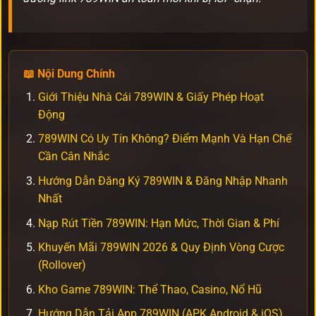
📖 Nội Dung Chính
Giới Thiệu Nhà Cái 789WIN & Giấy Phép Hoạt
Động
789WIN Có Uy Tín Không? Điểm Mạnh Và Hạn Chế
Cần Cân Nhắc
Hướng Dẫn Đăng Ký 789WIN & Đăng Nhập Nhanh
Nhất
Nạp Rút Tiền 789WIN: Hạn Mức, Thời Gian & Phí
Khuyến Mãi 789WIN 2026 & Quy Định Vòng Cược
(Rollover)
Kho Game 789WIN: Thể Thao, Casino, Nổ Hũ
Hướng Dẫn Tải App 789WIN (APK Android & iOS)