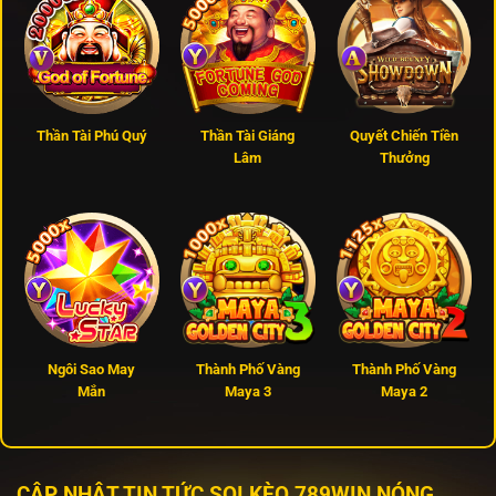
Thần Tài Phú Quý
Thần Tài Giáng
Quyết Chiến Tiền
Lâm
Thưởng
Ngôi Sao May
Thành Phố Vàng
Thành Phố Vàng
Mắn
Maya 3
Maya 2
CẬP NHẬT TIN TỨC SOI KÈO 789WIN NÓNG