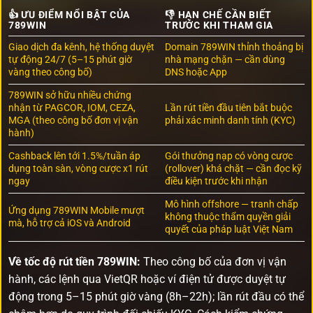
👍 ƯU ĐIỂM NỔI BẬT CỦA
👎 HẠN CHẾ CẦN BIẾT
789WIN
TRƯỚC KHI THAM GIA
Giao dịch đa kênh, hệ thống duyệt
Domain 789WIN thỉnh thoảng bị
tự động 24/7 (5–15 phút giờ
nhà mạng chặn — cần dùng
vàng theo công bố)
DNS hoặc App
789WIN sở hữu nhiều chứng
nhận từ PAGCOR, IOM, CEZA,
Lần rút tiền đầu tiên bắt buộc
MGA (theo công bố đơn vị vận
phải xác minh danh tính (KYC)
hành)
Cashback lên tới 1.5%/tuần áp
Gói thưởng nạp có vòng cược
dụng toàn sàn, vòng cược x1 rút
(rollover) khá chặt — cần đọc kỹ
ngay
điều kiện trước khi nhận
Mô hình offshore — tranh chấp
Ứng dụng 789WIN Mobile mượt
không thuộc thẩm quyền giải
mà, hỗ trợ cả iOS và Android
quyết của pháp luật Việt Nam
Về tốc độ rút tiền 789WIN:
Theo công bố của đơn vị vận
hành, các lệnh qua VietQR hoặc ví điện tử được duyệt tự
động trong 5–15 phút giờ vàng (8h–22h); lần rút đầu có thể