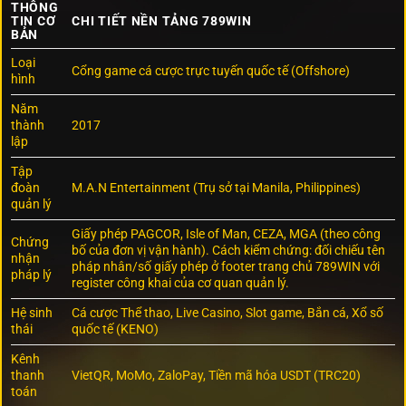
THÔNG
TIN CƠ
CHI TIẾT NỀN TẢNG 789WIN
BẢN
Loại
Cổng game cá cược trực tuyến quốc tế (Offshore)
hình
Năm
thành
2017
lập
Tập
đoàn
M.A.N Entertainment (Trụ sở tại Manila, Philippines)
quản lý
Giấy phép PAGCOR, Isle of Man, CEZA, MGA (theo công
Chứng
bố của đơn vị vận hành). Cách kiểm chứng: đối chiếu tên
nhận
pháp nhân/số giấy phép ở footer trang chủ 789WIN với
pháp lý
register công khai của cơ quan quản lý.
Hệ sinh
Cá cược Thể thao, Live Casino, Slot game, Bắn cá, Xổ số
thái
quốc tế (KENO)
Kênh
thanh
VietQR, MoMo, ZaloPay, Tiền mã hóa USDT (TRC20)
toán