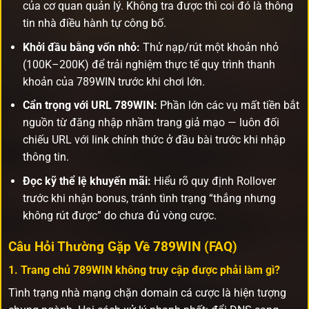
của cơ quan quản lý. Không tra được thì coi đó là thông
tin nhà điều hành tự công bố.
Khởi đầu bằng vốn nhỏ:
Thử nạp/rút một khoản nhỏ
(100K–200K) để trải nghiệm thực tế quy trình thanh
khoản của 789WIN trước khi chơi lớn.
Cẩn trọng với URL 789WIN:
Phần lớn các vụ mất tiền bắt
nguồn từ đăng nhập nhầm trang giả mạo — luôn đối
chiếu URL với link chính thức ở đầu bài trước khi nhập
thông tin.
Đọc kỹ thể lệ khuyến mãi:
Hiểu rõ quy định Rollover
trước khi nhận bonus, tránh tình trạng “thắng nhưng
không rút được” do chưa đủ vòng cược.
Câu Hỏi Thường Gặp Về 789WIN (FAQ)
1. Trang chủ 789WIN không truy cập được phải làm gì?
Tình trạng nhà mạng chặn domain cá cược là hiện tượng