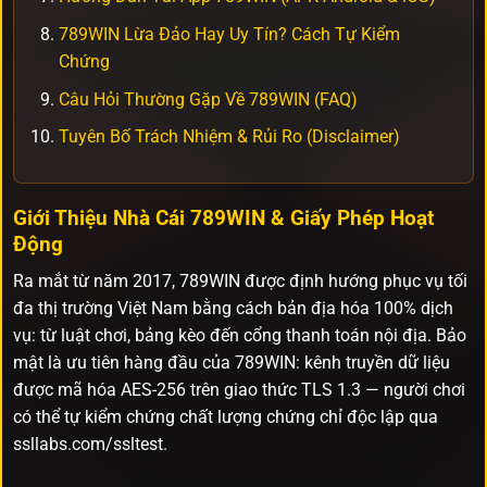
789WIN Lừa Đảo Hay Uy Tín? Cách Tự Kiểm
Chứng
Câu Hỏi Thường Gặp Về 789WIN (FAQ)
Tuyên Bố Trách Nhiệm & Rủi Ro (Disclaimer)
Giới Thiệu Nhà Cái 789WIN & Giấy Phép Hoạt
Động
Ra mắt từ năm 2017, 789WIN được định hướng phục vụ tối
đa thị trường Việt Nam bằng cách bản địa hóa 100% dịch
vụ: từ luật chơi, bảng kèo đến cổng thanh toán nội địa. Bảo
mật là ưu tiên hàng đầu của 789WIN: kênh truyền dữ liệu
được mã hóa AES-256 trên giao thức TLS 1.3 — người chơi
có thể tự kiểm chứng chất lượng chứng chỉ độc lập qua
ssllabs.com/ssltest.