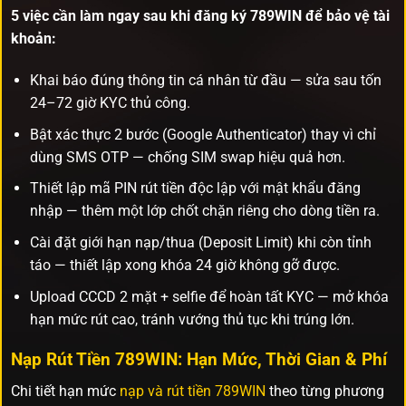
5 việc cần làm ngay sau khi đăng ký 789WIN để bảo vệ tài
khoản:
Khai báo đúng thông tin cá nhân từ đầu — sửa sau tốn
24–72 giờ KYC thủ công.
Bật xác thực 2 bước (Google Authenticator) thay vì chỉ
dùng SMS OTP — chống SIM swap hiệu quả hơn.
Thiết lập mã PIN rút tiền độc lập với mật khẩu đăng
nhập — thêm một lớp chốt chặn riêng cho dòng tiền ra.
Cài đặt giới hạn nạp/thua (Deposit Limit) khi còn tỉnh
táo — thiết lập xong khóa 24 giờ không gỡ được.
Upload CCCD 2 mặt + selfie để hoàn tất KYC — mở khóa
hạn mức rút cao, tránh vướng thủ tục khi trúng lớn.
Nạp Rút Tiền 789WIN: Hạn Mức, Thời Gian & Phí
Chi tiết hạn mức
nạp và rút tiền 789WIN
theo từng phương