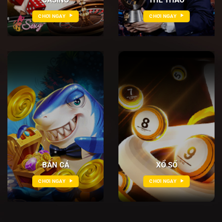
CHƠI NGAY
CHƠI NGAY
BẮN CÁ
XỔ SỐ
CHƠI NGAY
CHƠI NGAY