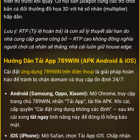
hiển thị trước khi quay. Cơ hội săn jackpot cùng các trò chơi
bắn cá đổi thưởng đồ họa 3D với hệ số nhân (multiplier)
hấp dẫn.
Lưu ý: RTP (Tỷ lệ hoàn trả) là con số lý thuyết dài hạn do
nhà cung cấp game công bố — RTP cao không đồng nghĩa
người chơi cá nhân sẽ thắng; nhà cái luôn giữ house edge.
Hướng Dẫn Tải App 789WIN (APK Android & iOS)
Cài đặt
ứng dụng 789WIN trên điện thoại
là giải pháp hoàn
hảo để tránh bị chặn domain và truy cập ổn định 24/7:
Android (Samsung, Oppo, Xiaomi):
Mở Chrome, truy cập
trang chủ 789WIN, nhấn “Tải App”, tải file APK. Khi cài,
cấp quyền “Cài đặt ứng dụng không xác định” — sau khi
cài xong
tắt ngay
tính năng này để đóng lỗ hổng bảo
mật.
iOS (iPhone):
Mở Safari, chọn Tải App iOS. Chấp nhận