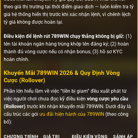
theo giá thị trường tại thời điểm giao dịch — luôn kiểm tra tỷ
giá hệ thống hiển thị trước khi xác nhận lệnh, vì chênh lệch
tỷ giá không được hoàn lại.
Điều kiện để lệnh rút 789WIN chạy thẳng không bị giữ:
(1)
tên tài khoản ngân hàng trùng khớp tên đăng ký; (2) hoàn
thành đủ vòng cược nếu có nhận bonus; (3) hồ sơ KYC
hoàn chỉnh.
Khuyến Mãi 789WIN 2026 & Quy Định Vòng
Cược (Rollover)
Phần lớn hiểu lầm về việc “tiền bị giam” đều xuất phát từ
việc người chơi chưa đọc kỹ điều kiện
vòng cược yêu cầu
(Rollover)
trước khi nhận khuyến mãi 789WIN. Dưới đây là
cấu trúc các gói
ưu đãi hiện hành của 789WIN
(theo công
bố):
CHƯƠNG TRÌNH
GIÁ TRỊ
ĐIỀU KIỆN VÒNG
SẢNH ÁP