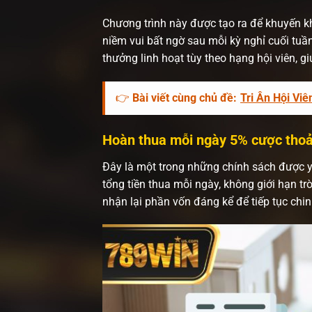
Chương trình này được tạo ra để khuyến kh
niềm vui bất ngờ sau mỗi kỳ nghỉ cuối tuầ
thưởng linh hoạt tùy theo hạng hội viên, 
👉
Bài viết cùng chủ đề:
Tri Ân Hội Viê
Hoàn thua mỗi ngày 5% cược thoải
Đây là một trong những chính sách được yê
tổng tiền thua mỗi ngày, không giới hạn t
nhận lại phần vốn đáng kể để tiếp tục chi