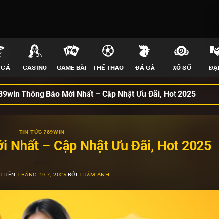
 CÁ
CASINO
GAME BÀI
THỂ THAO
ĐÁ GÀ
XỔ SỐ
ĐẠI
89win Thông Báo Mới Nhất – Cập Nhật Ưu Đãi, Hot 2025
TIN TỨC 789WIN
i Nhất – Cập Nhật Ưu Đãi, Hot 2025
 TRÊN
THÁNG 10 7, 2025
BỞI
TRÂM ANH