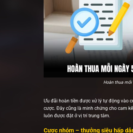
Hoàn thua mỗi 
Ưu đãi hoàn tiền được xử lý tự động vào c
cược. Đây cũng là minh chứng cho cam kết 
luôn được đặt ở vị trí trung tâm.
Cược nhóm – thưởng siêu hấp dẫn 