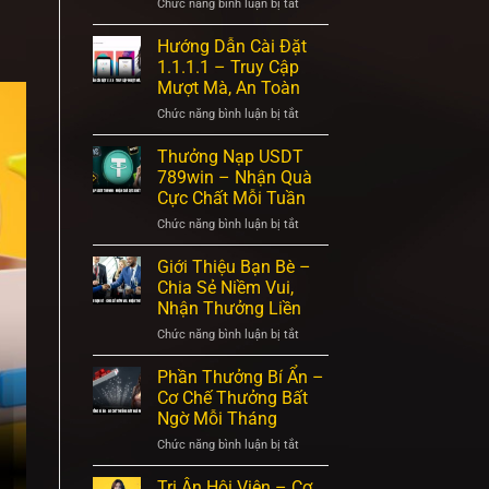
ở
Chức năng bình luận bị tắt
Mãi
2025
Thưởng
–
hàng
Hướng
Hướng Dẫn Cài Đặt
ngày
Dẫn
1.1.1.1 – Truy Cập
–
Nhận
Mượt Mà, An Toàn
Nhận
Đầy
ở
Chức năng bình luận bị tắt
quà
Đủ
Hướng
cực
Dẫn
dễ,
Thưởng Nạp USDT
Cài
thưởng
789win – Nhận Quà
Đặt
liền
Cực Chất Mỗi Tuần
1.1.1.1
tay
ở
Chức năng bình luận bị tắt
–
Thưởng
Truy
Nạp
Cập
Giới Thiệu Bạn Bè –
USDT
Mượt
Chia Sẻ Niềm Vui,
789win
Mà,
Nhận Thưởng Liền
–
An
ở
Chức năng bình luận bị tắt
Nhận
Toàn
Giới
Quà
Thiệu
Cực
Phần Thưởng Bí Ẩn –
Bạn
Chất
Cơ Chế Thưởng Bất
Bè
Mỗi
Ngờ Mỗi Tháng
–
Tuần
ở
Chức năng bình luận bị tắt
Chia
Phần
Sẻ
Thưởng
Niềm
Tri Ân Hội Viên – Cơ