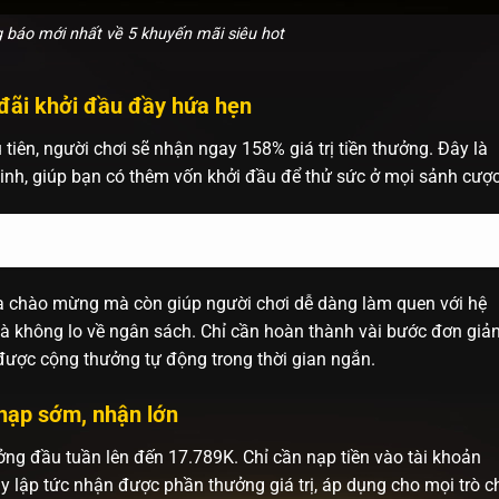
 báo mới nhất về 5 khuyến mãi siêu hot
 đãi khởi đầu đầy hứa hẹn
tiên, người chơi sẽ nhận ngay 158% giá trị tiền thưởng. Đây là
 binh, giúp bạn có thêm vốn khởi đầu để thử sức ở mọi sảnh cược
 chào mừng mà còn giúp người chơi dễ dàng làm quen với hệ
mà không lo về ngân sách. Chỉ cần hoàn thành vài bước đơn giả
 được cộng thưởng tự động trong thời gian ngắn.
 nạp sớm, nhận lớn
ng đầu tuần lên đến 17.789K. Chỉ cần nạp tiền vào tài khoản
y lập tức nhận được phần thưởng giá trị, áp dụng cho mọi trò ch