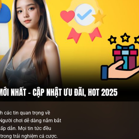
 các tin quan trọng về
 Người chơi dễ dàng nắm bắt
hấp dẫn. Mọi tin tức đều
trong trải nghiệm cá cược.