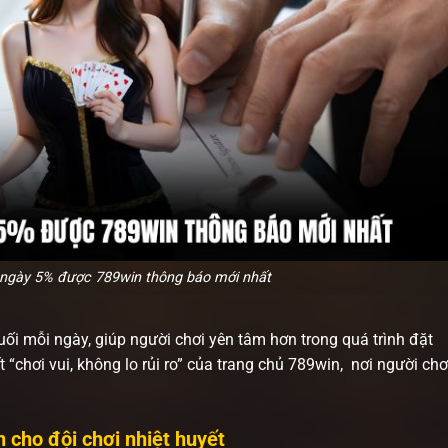
ngày 5% được 789win thông báo mới nhất
uối mỗi ngày, giúp người chơi yên tâm hơn trong quá trình đặt
“chơi vui, không lo rủi ro” của trang chủ 789win, nơi người chơ
cho đội chơi nhiệt huyết