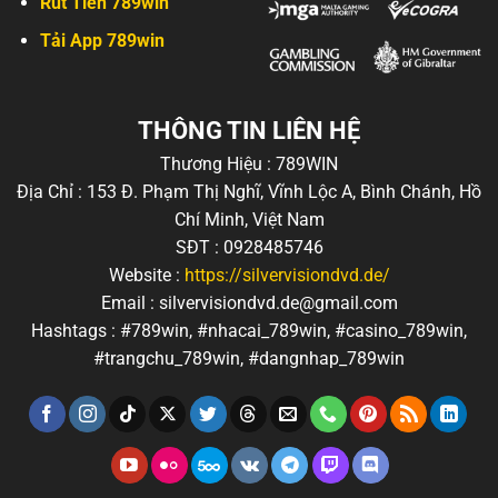
Rút Tiền 789win
Tải App 789win
THÔNG TIN LIÊN HỆ
Thương Hiệu : 789WIN
Địa Chỉ : 153 Đ. Phạm Thị Nghĩ, Vĩnh Lộc A, Bình Chánh, Hồ
Chí Minh, Việt Nam
SĐT : 0928485746
Website :
https://silvervisiondvd.de/
Email :
silvervisiondvd.de@gmail.com
Hashtags : #789win, #nhacai_789win, #casino_789win,
#trangchu_789win, #dangnhap_789win