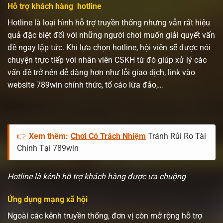
Hỗ trợ khách hàng hotline
Hotline là loại hình hỗ trợ truyền thống nhưng vẫn rất hiệu
quả đặc biệt đối với những người chơi muốn giải quyết vấn
đề ngay lập tức. Khi lựa chọn hotline, hội viên sẽ được nói
chuyện trực tiếp với nhân viên CSKH từ đó giúp xử lý các
vấn đề trở nên dễ dàng hơn như lỗi giao dịch, link vào
website 789win chính thức, tố cáo lừa đảo,…
👉
Xem thêm:
Chơi Có Trách Nhiệm
Tránh Rủi Ro Tài
Chính Tại 789win
Hotline là kênh hỗ trợ khách hàng được ưa chuộng
Ứng dụng mạng xã hội
Ngoài các kênh truyền thống, đơn vị còn mở rộng hỗ trợ