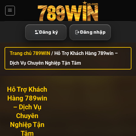
Chuyển
đến
nội
dung
Đăng ký
Đăng nhập
Trang chủ 789WIN
/
Hỗ Trợ Khách Hàng 789win –
Dịch Vụ Chuyên Nghiệp Tận Tâm
Hỗ Trợ Khách
Hàng 789win
– Dịch Vụ
Chuyên
Nghiệp Tận
Tâm