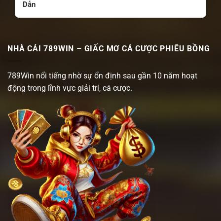
Dẫn
NHÀ CÁI 789WIN – GIẤC MƠ CÁ CƯỢC PHIÊU BỒNG
789Win nổi tiếng nhờ sự ổn định sau gần 10 năm hoạt
động trong lĩnh vực giải trí, cá cược.