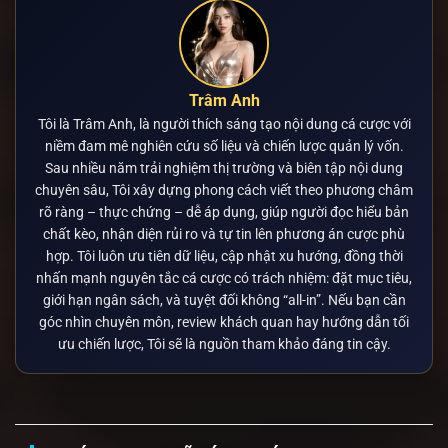
Trâm Anh
Tôi là Trâm Anh, là người thích sáng tạo nội dung cá cược với
niềm đam mê nghiên cứu số liệu và chiến lược quản lý vốn.
Sau nhiều năm trải nghiệm thị trường và biên tập nội dung
chuyên sâu, Tôi xây dựng phong cách viết theo phương châm
rõ ràng – thực chứng – dễ áp dụng, giúp người đọc hiểu bản
chất kèo, nhận diện rủi ro và tự tin lên phương án cược phù
hợp. Tôi luôn ưu tiên dữ liệu, cập nhật xu hướng, đồng thời
nhấn mạnh nguyên tắc cá cược có trách nhiệm: đặt mục tiêu,
giới hạn ngân sách, và tuyệt đối không “all-in”. Nếu bạn cần
góc nhìn chuyên môn, review khách quan hay hướng dẫn tối
ưu chiến lược, Tôi sẽ là nguồn tham khảo đáng tin cậy.