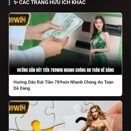
✨ CÁC TRANG HỮU ÍCH KHÁC
Hướng Dẫn Rút Tiền 789win Nhanh Chóng An Toàn
Dễ Dàng