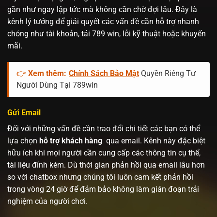
gần như ngay lập tức mà không cần chờ đợi lâu. Đây là
kênh lý tưởng để giải quyết các vấn đề cần hỗ trợ nhanh
chóng như tài khoản, tải 789 win, lỗi kỹ thuật hoặc khuyến
mãi.
👉
Xem thêm:
Chính Sách Bảo Mật
Quyền Riêng Tư
Người Dùng Tại 789win
Gửi Email
Đối với những vấn đề cần trao đổi chi tiết các bạn có thể
lựa chọn
hỗ trợ khách hàng
qua email. Kênh này đặc biệt
hữu ích khi mọi người cần cung cấp các thông tin cụ thể,
tài liệu đính kèm. Dù thời gian phản hồi qua email lâu hơn
so với chatbox nhưng chúng tôi luôn cam kết phản hồi
trong vòng 24 giờ để đảm bảo không làm gián đoạn trải
nghiệm của người chơi.