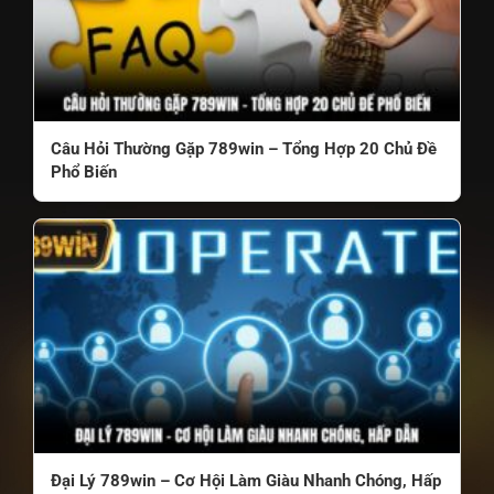
Câu Hỏi Thường Gặp 789win – Tổng Hợp 20 Chủ Đề
Phổ Biến
Đại Lý 789win – Cơ Hội Làm Giàu Nhanh Chóng, Hấp