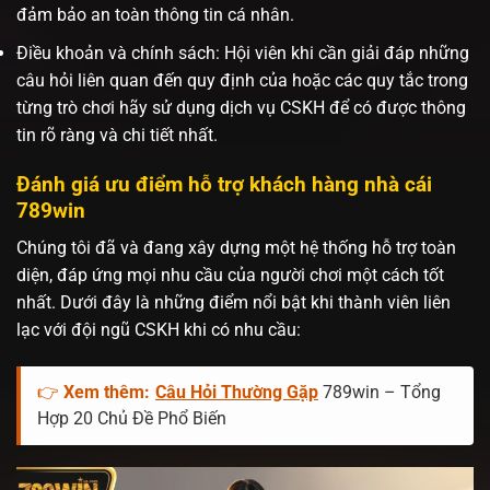
đảm bảo an toàn thông tin cá nhân.
Điều khoản và chính sách: Hội viên khi cần giải đáp những
câu hỏi liên quan đến quy định của hoặc các quy tắc trong
từng trò chơi hãy sử dụng dịch vụ CSKH để có được thông
tin rõ ràng và chi tiết nhất.
Đánh giá ưu điểm hỗ trợ khách hàng nhà cái
789win
Chúng tôi đã và đang xây dựng một hệ thống hỗ trợ toàn
diện, đáp ứng mọi nhu cầu của người chơi một cách tốt
nhất. Dưới đây là những điểm nổi bật khi thành viên liên
lạc với đội ngũ CSKH khi có nhu cầu:
👉
Xem thêm:
Câu Hỏi Thường Gặp
789win – Tổng
Hợp 20 Chủ Đề Phổ Biến