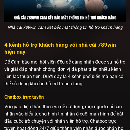
Nhà cái 789win cam kết bảo mật thông tin hỗ trợ khách hàng
4 kênh hỗ trợ khách hàng với nhà cái 789win
hiện nay
Để đảm bảo mọi hội viên đều dễ dàng nhận được sự hỗ trợ
và giải đáp nhanh chóng, đơn vị đã phát triển nhiều kênh
liên lạc thuận tiện. Dưới đây là 4 kênh phổ biến mà bạn có
thể sử dụng khi cần hỗ trợ từ nền tảng:
Chatbox trực tuyến
Với giao diện thân thiện và dễ sử dụng, mọi người chỉ cần
nhấn vào biểu tượng hình tin nhắn ở cuối màn hình để bắt
đầu cuộc trò chuyện với nhân viên hỗ trợ. Chatbox trực
tuyến hoạt động 24/7 giúp thành viên nhận được phản hồi