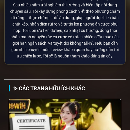
Sau nhiều năm trải nghiệm thị trường và biên tập nội dung
chuyên sâu, Tôi xây dựng phong cách viết theo phương châm
rõ ràng – thực chứng – dễ áp dụng, giúp người đọc hiểu bản
chất kèo, nhận diện rủi ro và tự tin lên phương án cược phù
hợp. Tôi luôn ưu tiên dữ liệu, cập nhật xu hướng, đồng thời
nhấn mạnh nguyên tắc cá cược có trách nhiệm: đặt mục tiêu,
giới hạn ngân sách, và tuyệt đối không “all-in”. Nếu bạn cần
góc nhìn chuyên môn, review khách quan hay hướng dẫn tối
ưu chiến lược, Tôi sẽ là nguồn tham khảo đáng tin cậy.
✨ CÁC TRANG HỮU ÍCH KHÁC