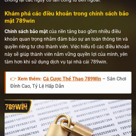
Khám phá các điều khoản trong chính sách bảo
mật 789win
Chính sách bảo mật
của nền tảng bao gồm nhiều điều
khoản quan trọng nhằm đảm bảo sự an toàn thông tin và
quyền riêng tư cho thành viên. Việc hiểu rõ các điều khoản
này sẽ giúp thành viên nắm vững quyền lợi của mình, yên
tâm hơn khi sử dụng dịch vụ tại nhà cái 789win.
👉
Xem thêm:
Cá Cược Thể Thao 789Win
– Sân Chơi
Đỉnh Cao, Tỷ Lệ Hấp Dẫn