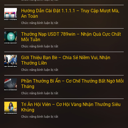
Khuyến
Đãi,
Thưởng
Mãi
Hot
hàng
Hướng Dẫn Cài Đặt 1.1.1.1 – Truy Cập Mượt Mà,
–
2025
ngày
Hướng
An Toàn
–
Dẫn
ở
Chức năng bình luận bị tắt
Nhận
Nhận
Hướng
quà
Đầy
Dẫn
Thưởng Nạp USDT 789win – Nhận Quà Cực Chất
cực
Đủ
Cài
dễ,
Mỗi Tuần
Đặt
thưởng
ở
Chức năng bình luận bị tắt
1.1.1.1
liền
Thưởng
–
tay
Nạp
Giới Thiệu Bạn Bè – Chia Sẻ Niềm Vui, Nhận
Truy
USDT
Cập
Thưởng Liền
789win
Mượt
ở
Chức năng bình luận bị tắt
–
Mà,
Giới
Nhận
An
Thiệu
Phần Thưởng Bí Ẩn – Cơ Chế Thưởng Bất Ngờ Mỗi
Quà
Toàn
Bạn
Cực
Tháng
Bè
Chất
ở
Chức năng bình luận bị tắt
–
Mỗi
Phần
Chia
Tuần
Thưởng
Tri Ân Hội Viên – Cơ Hội Vàng Nhận Thưởng Siêu
Sẻ
Bí
Niềm
Khủng
Ẩn
Vui,
ở
Chức năng bình luận bị tắt
–
Nhận
Tri
Cơ
Thưởng
Ân
Chế
Liền