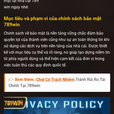
mật tại nhà cái 789
win ngay nhé.
Mục tiêu và phạm vi của chính sách bảo mật
789win
Chính sách về bảo mật là nền tảng vững chắc đảm bảo
quyền lợi của thành viên cũng như sự an toàn thông tin khi
sử dụng các dịch vụ trên nền tảng của nhà cái. Được thiết
kế với mục tiêu cụ thể và rõ ràng, nó giúp tạo dựng niềm tin
từ phía người dùng và thể hiện cam kết của đơn vị trong
việc tuân thủ các quy định quốc tế.
👉
Xem thêm:
Chơi Có Trách Nhiệm
Tránh Rủi Ro Tài
Chính Tại 789win