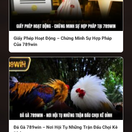
Giấy Phép Hoạt Động – Chứng Minh Sự Hợp Pháp
Của 789win
Đá Gà 789win – Nơi Hội Tụ Những Trận Đấu Chọi Kê