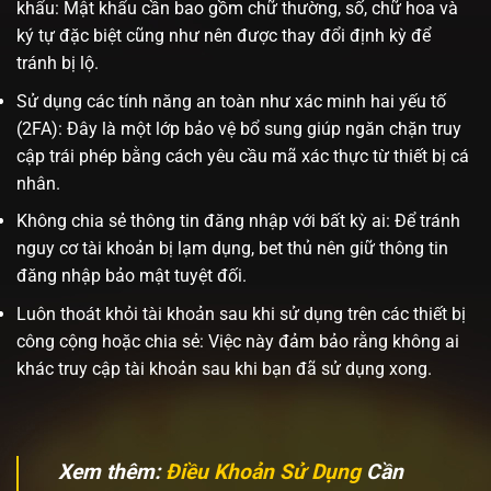
khẩu: Mật khẩu cần bao gồm chữ thường, số, chữ hoa và
ký tự đặc biệt cũng như nên được thay đổi định kỳ để
tránh bị lộ.
Sử dụng các tính năng an toàn như xác minh hai yếu tố
(2FA): Đây là một lớp bảo vệ bổ sung giúp ngăn chặn truy
cập trái phép bằng cách yêu cầu mã xác thực từ thiết bị cá
nhân.
Không chia sẻ thông tin đăng nhập với bất kỳ ai: Để tránh
nguy cơ tài khoản bị lạm dụng, bet thủ nên giữ thông tin
đăng nhập bảo mật tuyệt đối.
Luôn thoát khỏi tài khoản sau khi sử dụng trên các thiết bị
công cộng hoặc chia sẻ: Việc này đảm bảo rằng không ai
khác truy cập tài khoản sau khi bạn đã sử dụng xong.
Xem thêm:
Điều Khoản Sử Dụng
Cần