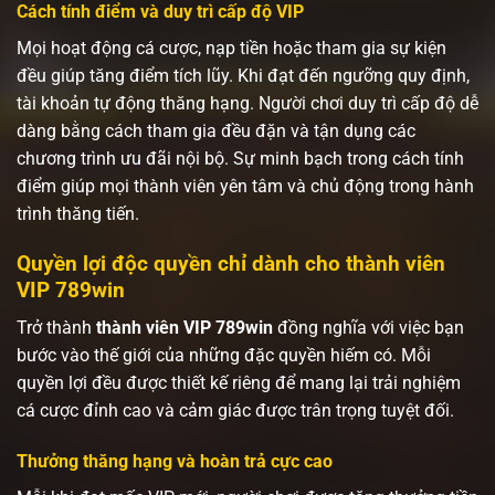
Cách tính điểm và duy trì cấp độ VIP
Mọi hoạt động cá cược, nạp tiền hoặc tham gia sự kiện
đều giúp tăng điểm tích lũy. Khi đạt đến ngưỡng quy định,
tài khoản tự động thăng hạng. Người chơi duy trì cấp độ dễ
dàng bằng cách tham gia đều đặn và tận dụng các
chương trình ưu đãi nội bộ. Sự minh bạch trong cách tính
điểm giúp mọi thành viên yên tâm và chủ động trong hành
trình thăng tiến.
Quyền lợi độc quyền chỉ dành cho thành viên
VIP 789win
Trở thành
thành viên VIP 789win
đồng nghĩa với việc bạn
bước vào thế giới của những đặc quyền hiếm có. Mỗi
quyền lợi đều được thiết kế riêng để mang lại trải nghiệm
cá cược đỉnh cao và cảm giác được trân trọng tuyệt đối.
Thưởng thăng hạng và hoàn trả cực cao