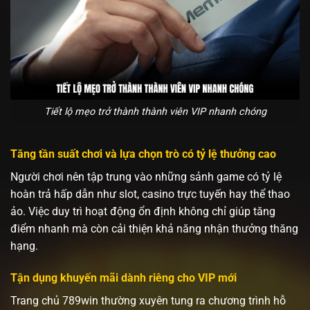
Tiết lộ mẹo trở thành thành viên VIP nhanh chóng
Tăng tần suất chơi và lựa chọn trò có tỷ lệ thưởng cao
Người chơi nên tập trung vào những sảnh game có tỷ lệ
hoàn trả hấp dẫn như slot, casino trực tuyến hay thể thao
ảo. Việc duy trì hoạt động ổn định không chỉ giúp tăng
điểm nhanh mà còn cải thiện khả năng nhận thưởng thăng
hạng.
Tận dụng khuyến mãi dành riêng cho VIP mới
Trang chủ 789win thường xuyên tung ra chương trình hỗ