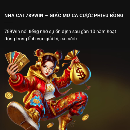
NHÀ CÁI 789WIN – GIẤC MƠ CÁ CƯỢC PHIÊU BỒNG
789Win nổi tiếng nhờ sự ổn định sau gần 10 năm hoạt
động trong lĩnh vực giải trí, cá cược.