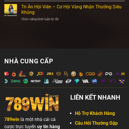
Phần
Chia
Tuần
Thưởng
Tri Ân Hội Viên – Cơ Hội Vàng Nhận Thưởng Siêu
Sẻ
Bí
Niềm
Khủng
Ẩn
Vui,
ở
Chức năng bình luận bị tắt
–
Nhận
Tri
Cơ
Thưởng
Ân
Chế
Liền
Hội
Thưởng
Viên
Bất
–
Ngờ
Cơ
Mỗi
Hội
Tháng
Vàng
NHÀ CUNG CẤP
Nhận
Thưởng
Siêu
Khủng
LIÊN KẾT NHANH
Hỗ Trợ Khách Hàng
789win
là một nhà cái cá
Câu Hỏi Thường Gặp
cược trực tuyến
uy tín hàng