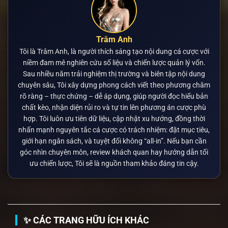
Trâm Anh
Tôi là Trâm Anh, là người thích sáng tạo nội dung cá cược với
niềm đam mê nghiên cứu số liệu và chiến lược quản lý vốn.
Sau nhiều năm trải nghiệm thị trường và biên tập nội dung
chuyên sâu, Tôi xây dựng phong cách viết theo phương châm
rõ ràng – thực chứng – dễ áp dụng, giúp người đọc hiểu bản
chất kèo, nhận diện rủi ro và tự tin lên phương án cược phù
hợp. Tôi luôn ưu tiên dữ liệu, cập nhật xu hướng, đồng thời
nhấn mạnh nguyên tắc cá cược có trách nhiệm: đặt mục tiêu,
giới hạn ngân sách, và tuyệt đối không “all-in”. Nếu bạn cần
góc nhìn chuyên môn, review khách quan hay hướng dẫn tối
ưu chiến lược, Tôi sẽ là nguồn tham khảo đáng tin cậy.
✨ CÁC TRANG HỮU ÍCH KHÁC