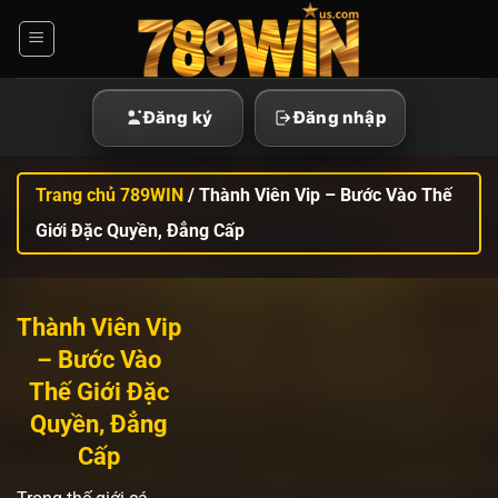
Chuyển
đến
nội
dung
Đăng ký
Đăng nhập
Trang chủ 789WIN
/
Thành Viên Vip – Bước Vào Thế
Giới Đặc Quyền, Đẳng Cấp
Thành Viên Vip
– Bước Vào
Thế Giới Đặc
Quyền, Đẳng
Cấp