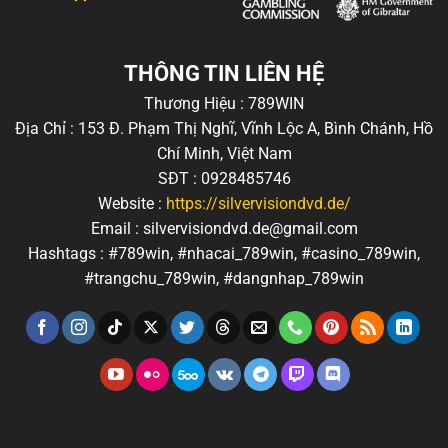
THÔNG TIN LIÊN HỆ
Thương Hiệu : 789WIN
Địa Chỉ : 153 Đ. Phạm Thị Nghĩ, Vĩnh Lộc A, Bình Chánh, Hồ
Chí Minh, Việt Nam
SĐT : 0928485746
Website :
https://silvervisiondvd.de/
Email :
silvervisiondvd.de@gmail.com
Hashtags : #789win, #nhacai_789win, #casino_789win,
#trangchu_789win, #dangnhap_789win