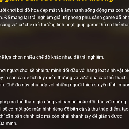
ười chơi bởi đồ họa đẹp mắt và âm thanh sống động mà còn nổ
n. Để mang lại trải nghiệm giải trí phong phú, sảnh game đã ph
 cùng với cơ chế đổi thưởng linh hoạt, giúp game thủ có thể nhậ
hể lựa chọn nhiều chế độ khác nhau để trải nghiệm.
nơi người chơi sẽ phải tự mình đối đầu với hàng loạt sinh vật bi
y là săn cá để tích lũy điểm thưởng và vượt qua các thử thách,
nh. Chế độ này phù hợp với những người thích sự yên tĩnh, muố
 phép xạ thủ tham gia cùng với bạn bè hoặc đối đầu với những
ời sẽ có một góc màn hình riêng để
bắn cá
và thu thập điểm, tạo
g chỉ cần bắn chính xác mà còn phải nhanh tay để giành được
của mình.