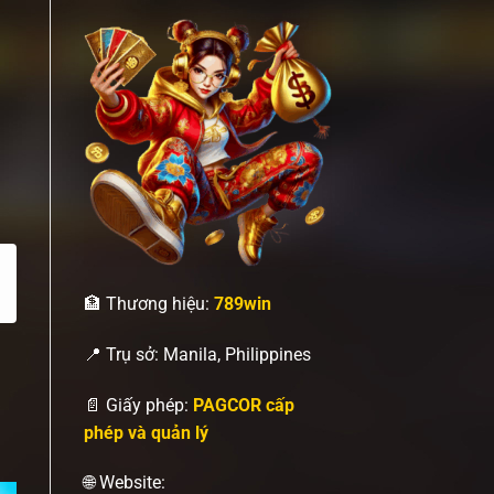
🏦 Thương hiệu:
789win
📍 Trụ sở: Manila, Philippines
📄 Giấy phép:
PAGCOR cấp
phép và quản lý
🌐 Website: