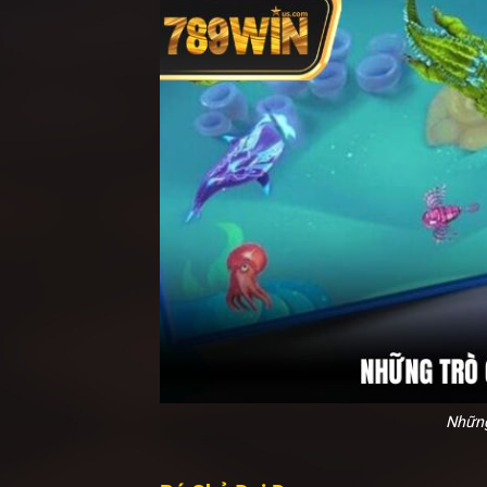
Những