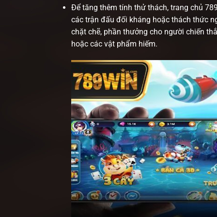
Để tăng thêm tính thử thách, trang chủ 78
các trận đấu đối kháng hoặc thách thức ngư
chặt chẽ, phần thưởng cho người chiến thắ
hoặc các vật phẩm hiếm.