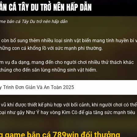
me bắn cá Tây Du trở nên hấp dẫn
y còn bổ sung thêm nhiều loại sinh vật biển mang tính huyền bí 
những con cá khổng lồ với sức mạnh phi thường.
ệm vụ đa dạng, mang đến cho người chơi nhiều thử thách khác
s khủng cho đến săn lùng những sinh vật hiếm.
y Trình Đơn Giản Và An Toàn 2025
vũ khí được thiết kế phù hợp với bối cảnh, khi người chơi có thể
hoại như gậy Như Ý hay vòng Kim Cô để gia tăng sức mạnh tiêu
ng game bắn cá 789win đổi thưởng