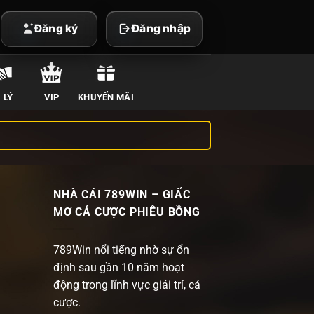
Đăng ký
Đăng nhập
 LÝ
VIP
KHUYẾN MÃI
NHÀ CÁI 789WIN – GIẤC
MƠ CÁ CƯỢC PHIÊU BỒNG
789Win nổi tiếng nhờ sự ổn
định sau gần 10 năm hoạt
động trong lĩnh vực giải trí, cá
cược.