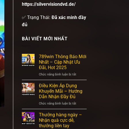
https://silvervisiondvd.de/
✅ Trạng Thái:
Đã xác minh đầy
đủ
BÀI VIẾT MỚI NHẤT
789win Thông Báo Mới
Nhất – Cập Nhật Ưu
Đãi, Hot 2025
ở
Chức năng bình luận bị tắt
789win
Thông
Điều Kiện Áp Dụng
Báo
Khuyến Mãi – Hướng
Mới
Dẫn Nhận Đầy Đủ
Nhất
ở
Chức năng bình luận bị tắt
–
Điều
Cập
Kiện
Nhật
Thưởng hàng ngày –
Áp
Ưu
Nhận quà cực dễ,
Dụng
Đãi,
thưởng liền tay
Khuyến
Hot