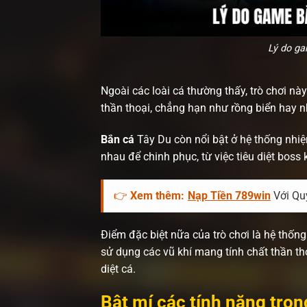
Lý do ga
Ngoài các loài cá thường thấy, trò chơi nà
thần thoại, chẳng hạn như rồng biển hay 
Bắn cá
Tây Du còn nổi bật ở hệ thống nhi
nhau để chinh phục, từ việc tiêu diệt bos
👉
Xem thêm:
Nạp Tiền 789win
Với Qu
Điểm đặc biệt nữa của trò chơi là hệ thống 
sử dụng các vũ khí mang tính chất thần t
diệt cá.
Bật mí các tính năng tro