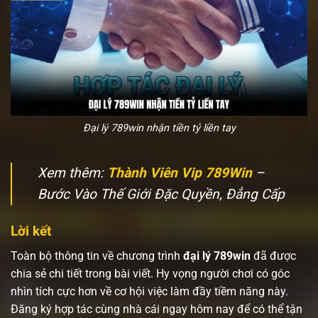
Đại lý 789win nhận tiền tỷ liền tay
Xem thêm:
Thành Viên Vip 789Win
–
Bước Vào Thế Giới Đặc Quyền, Đẳng Cấp
Lời kết
Toàn bộ thông tin về chương trình
đại lý 789win
đã được
chia sẻ chi tiết trong bài viết. Hy vọng người chơi có góc
nhìn tích cực hơn về cơ hội việc làm đầy tiềm năng này.
Đăng ký hợp tác cùng nhà cái ngay hôm nay để có thể tận