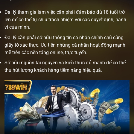
Đại lý tham gia làm việc cần phải đảm bảo đủ 18 tuổi trở
lên để có thể tự chịu trách nhiệm với các quyết định, hành
vi của mình.
Đại lý cần phải sở hữu thông tin cá nhân chính chủ cùng
giấy tờ xác thực. Ưu tiên những cá nhân hoạt động mạnh
mẽ trên các nền tảng online, trực tuyến.
Sở hữu nguồn tài nguyên và kiến thức đủ mạnh để có thể
thu hút lượng khách hàng tiềm năng hiệu quả.