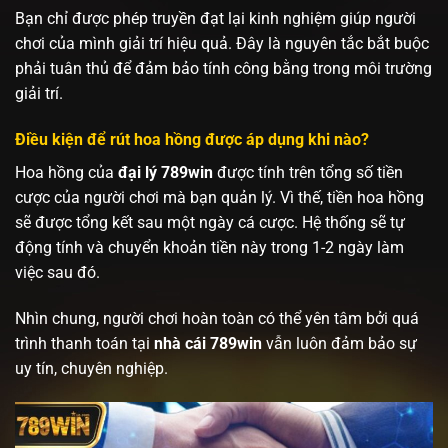
Bạn chỉ được phép truyền đạt lại kinh nghiệm giúp người
chơi của mình giải trí hiệu quả. Đây là nguyên tắc bắt buộc
phải tuân thủ để đảm bảo tính công bằng trong môi trường
giải trí.
Điều kiện để rút hoa hồng được áp dụng khi nào?
Hoa hồng của
đại lý 789win
được tính trên tổng số tiền
cược của người chơi mà bạn quản lý. Vì thế, tiền hoa hồng
sẽ được tổng kết sau một ngày cá cược. Hệ thống sẽ tự
động tính và chuyển khoản tiền này trong 1-2 ngày làm
việc sau đó.
Nhìn chung, người chơi hoàn toàn có thể yên tâm bởi quá
trình thanh toán tại
nhà cái 789win
vẫn luôn đảm bảo sự
uy tín, chuyên nghiệp.