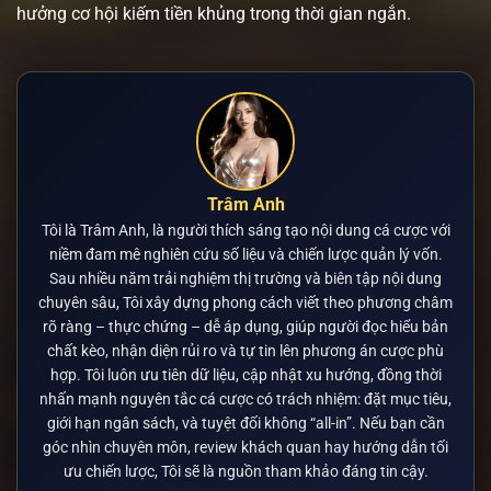
hưởng cơ hội kiếm tiền khủng trong thời gian ngắn.
Trâm Anh
Tôi là Trâm Anh, là người thích sáng tạo nội dung cá cược với
niềm đam mê nghiên cứu số liệu và chiến lược quản lý vốn.
Sau nhiều năm trải nghiệm thị trường và biên tập nội dung
chuyên sâu, Tôi xây dựng phong cách viết theo phương châm
rõ ràng – thực chứng – dễ áp dụng, giúp người đọc hiểu bản
chất kèo, nhận diện rủi ro và tự tin lên phương án cược phù
hợp. Tôi luôn ưu tiên dữ liệu, cập nhật xu hướng, đồng thời
nhấn mạnh nguyên tắc cá cược có trách nhiệm: đặt mục tiêu,
giới hạn ngân sách, và tuyệt đối không “all-in”. Nếu bạn cần
góc nhìn chuyên môn, review khách quan hay hướng dẫn tối
ưu chiến lược, Tôi sẽ là nguồn tham khảo đáng tin cậy.