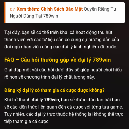
👉
Xem thêm:
Chính Sách Bảo Mật
Quyền Riêng Tư
Người Dùng Tại 789win
Tại đây, bạn sẽ có thể triển khai cá hoạt động thu hút
thành viên với các tư liệu sẵn có cùng sự hướng dẫn của
đội ngũ nhân viên cùng các đại lý kinh nghiệm đi trước.
FAQ – Câu hỏi thường gặp về đại lý 789win
Giải đáp một vài câu hỏi dưới đây sẽ giúp người chơi hiểu
rõ hơn về chương trình đại lý chất lượng này.
Đăng ký đại lý có tham gia cá cược được không?
Khi trở thành
đại lý 789win
, bạn sẽ được đào tạo bài bản
về các kiến thức liên quan đến cá cược với từng tựa game.
Tuy nhiên, các đại lý trực thuộc hệ thống lại không thể trực
tiếp tham gia cá cược.