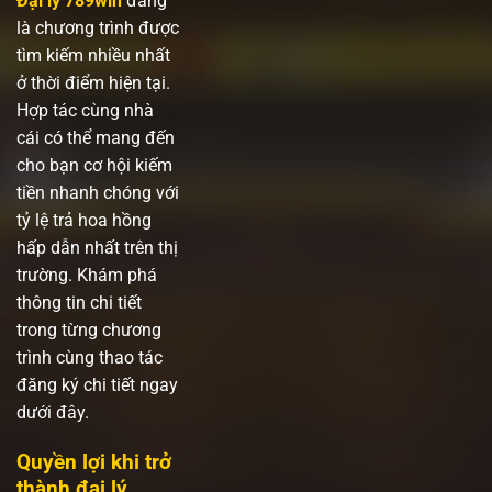
Đại lý 789win
đang
là chương trình được
tìm kiếm nhiều nhất
ở thời điểm hiện tại.
Hợp tác cùng nhà
cái có thể mang đến
cho bạn cơ hội kiếm
tiền nhanh chóng với
tỷ lệ trả hoa hồng
hấp dẫn nhất trên thị
trường. Khám phá
thông tin chi tiết
trong từng chương
trình cùng thao tác
đăng ký chi tiết ngay
dưới đây.
Quyền lợi khi trở
thành đại lý