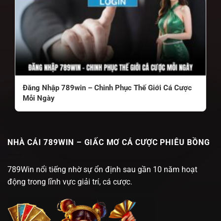
Đăng Nhập 789win – Chinh Phục Thế Giới Cá Cược
Mỗi Ngày
NHÀ CÁI 789WIN – GIẤC MƠ CÁ CƯỢC PHIÊU BỒNG
789Win nổi tiếng nhờ sự ổn định sau gần 10 năm hoạt
động trong lĩnh vực giải trí, cá cược.