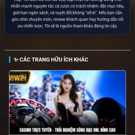
nhấn mạnh nguyên tắc cá cược có trách nhiệm: đặt mục tiêu,
giới hạn ngân sách, và tuyệt đối không “all-in”. Nếu bạn cần
góc nhìn chuyên môn, review khách quan hay hướng dẫn tối
ưu chiến lược, Tôi sẽ là nguồn tham khảo đáng tin cậy.
✨ CÁC TRANG HỮU ÍCH KHÁC