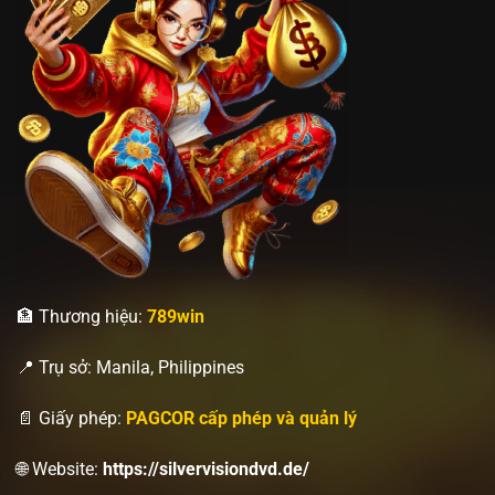
🏦 Thương hiệu:
789win
📍 Trụ sở: Manila, Philippines
📄 Giấy phép:
PAGCOR cấp phép và quản lý
🌐 Website:
https://silvervisiondvd.de/