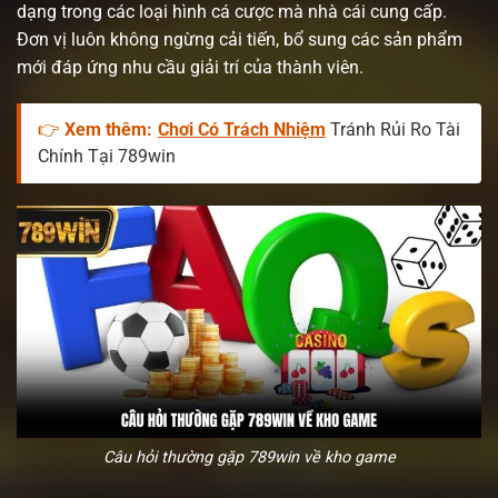
dạng trong các loại hình cá cược mà nhà cái cung cấp.
Đơn vị luôn không ngừng cải tiến, bổ sung các sản phẩm
mới đáp ứng nhu cầu giải trí của thành viên.
👉
Xem thêm:
Chơi Có Trách Nhiệm
Tránh Rủi Ro Tài
Chính Tại 789win
Câu hỏi thường gặp 789win về kho game