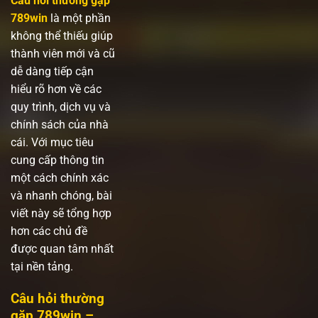
Câu hỏi thường gặp
789win
là một phần
không thể thiếu giúp
thành viên mới và cũ
dễ dàng tiếp cận
hiểu rõ hơn về các
quy trình, dịch vụ và
chính sách của nhà
cái. Với mục tiêu
cung cấp thông tin
một cách chính xác
và nhanh chóng, bài
viết này sẽ tổng hợp
hơn các chủ đề
được quan tâm nhất
tại nền tảng.
Câu hỏi thường
gặp 789win –