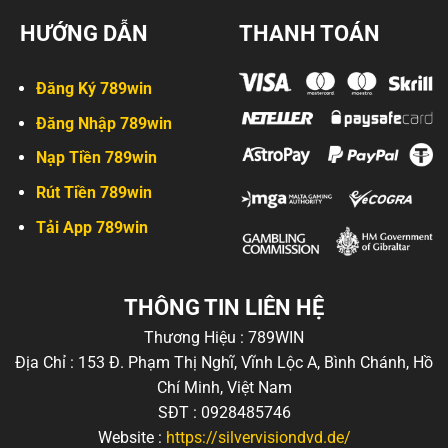
HƯỚNG DẪN
THANH TOÁN
Đăng Ký 789win
Đăng Nhập 789win
Nạp Tiền 789win
Rút Tiền 789win
Tải App 789win
THÔNG TIN LIÊN HỆ
Thương Hiệu : 789WIN
Địa Chỉ : 153 Đ. Phạm Thị Nghĩ, Vĩnh Lộc A, Bình Chánh, Hồ
Chí Minh, Việt Nam
SĐT : 0928485746
Website :
https://silvervisiondvd.de/