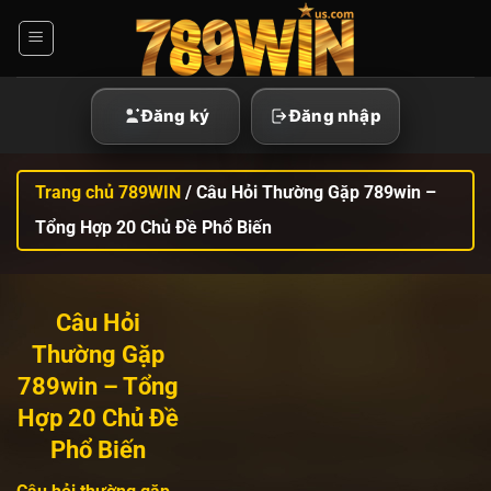
Chuyển
đến
nội
dung
Đăng ký
Đăng nhập
Trang chủ 789WIN
/
Câu Hỏi Thường Gặp 789win –
Tổng Hợp 20 Chủ Đề Phổ Biến
Câu Hỏi
Thường Gặp
789win – Tổng
Hợp 20 Chủ Đề
Phổ Biến