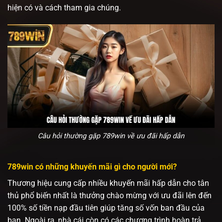
hiện có và cách tham gia chúng.
Câu hỏi thường gặp 789win về ưu đãi hấp dẫn
789win có những khuyến mãi gì cho người mới?
Thương hiệu cung cấp nhiều khuyến mãi hấp dẫn cho tân
thủ phổ biến nhất là thưởng chào mừng với ưu đãi lên đến
100% số tiền nạp đầu tiên giúp tăng số vốn ban đầu của
bạn. Ngoài ra, nhà cái còn có các chương trình hoàn trả