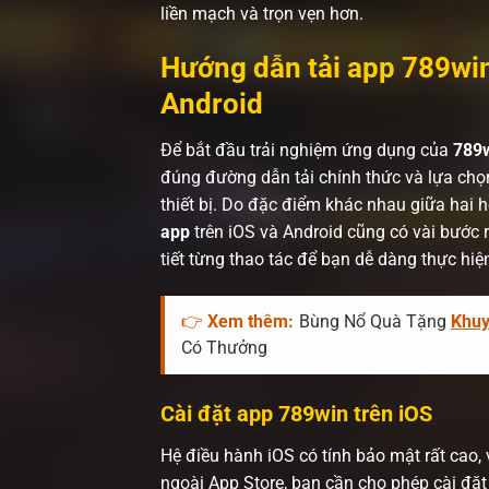
liền mạch và trọn vẹn hơn.
Hướng dẫn tải app 789win
Android
Để bắt đầu trải nghiệm ứng dụng của
789
đúng đường dẫn tải chính thức và lựa chọ
thiết bị. Do đặc điểm khác nhau giữa hai h
app
trên iOS và Android cũng có vài bước ri
tiết từng thao tác để bạn dễ dàng thực hiệ
👉
Xem thêm:
Bùng Nổ Quà Tặng
Khuy
Có Thưởng
Cài đặt app 789win trên iOS
Hệ điều hành iOS có tính bảo mật rất cao, 
ngoài App Store, bạn cần cho phép cài đặ