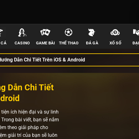
 CÁ
CASINO
GAME BÀI
THỂ THAO
ĐÁ GÀ
XỔ SỐ
ĐẠI
ướng Dẫn Chi Tiết Trên iOS & Android
g Dẫn Chi Tiết
droid
iện ích hiện đại và sự linh
. Trong bài viết, bạn sẽ nắm
kèm theo giải pháp cho
m giải trí của bạn sẽ luôn