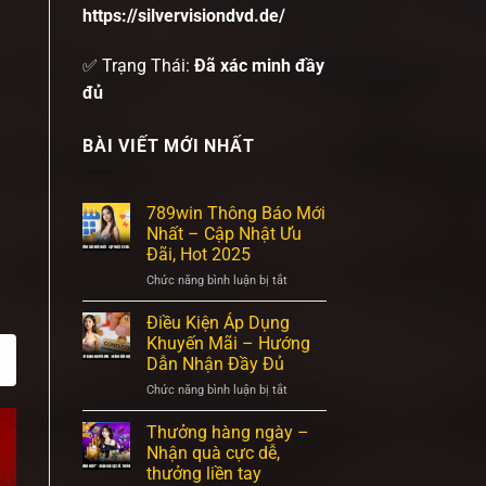
https://silvervisiondvd.de/
✅ Trạng Thái:
Đã xác minh đầy
đủ
BÀI VIẾT MỚI NHẤT
789win Thông Báo Mới
Nhất – Cập Nhật Ưu
Đãi, Hot 2025
ở
Chức năng bình luận bị tắt
789win
Thông
Điều Kiện Áp Dụng
Báo
Khuyến Mãi – Hướng
Mới
Dẫn Nhận Đầy Đủ
Nhất
ở
Chức năng bình luận bị tắt
–
Điều
Cập
Kiện
Nhật
Thưởng hàng ngày –
Áp
Ưu
Nhận quà cực dễ,
Dụng
Đãi,
thưởng liền tay
Khuyến
Hot