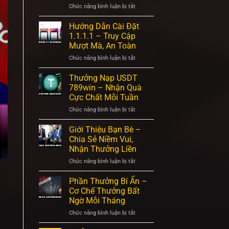
ở
Chức năng bình luận bị tắt
Mãi
2025
Thưởng
–
hàng
Hướng
Hướng Dẫn Cài Đặt
ngày
Dẫn
1.1.1.1 – Truy Cập
–
Nhận
Mượt Mà, An Toàn
Nhận
Đầy
ở
Chức năng bình luận bị tắt
quà
Đủ
Hướng
cực
Dẫn
dễ,
Thưởng Nạp USDT
Cài
thưởng
789win – Nhận Quà
Đặt
liền
Cực Chất Mỗi Tuần
1.1.1.1
tay
ở
Chức năng bình luận bị tắt
–
Thưởng
Truy
Nạp
Cập
Giới Thiệu Bạn Bè –
USDT
Mượt
Chia Sẻ Niềm Vui,
789win
Mà,
Nhận Thưởng Liền
–
An
ở
Chức năng bình luận bị tắt
Nhận
Toàn
Giới
Quà
Thiệu
Cực
Phần Thưởng Bí Ẩn –
Bạn
Chất
Cơ Chế Thưởng Bất
Bè
Mỗi
Ngờ Mỗi Tháng
–
Tuần
ở
Chức năng bình luận bị tắt
Chia
Phần
Sẻ