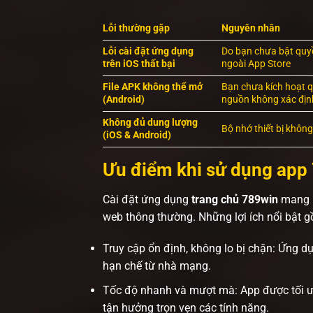
Lỗi thường gặp
Nguyên nhân
Lỗi cài đặt ứng dụng
Do bạn chưa bật quy
trên iOS thất bại
ngoài App Store
File APK không thể mở
Bạn chưa kích hoạt q
(Android)
nguồn không xác địn
Không đủ dung lượng
Bộ nhớ thiết bị khôn
(iOS & Android)
Ưu điểm khi sử dụng app 7
Cài đặt ứng dụng
trang chủ 789win
mang lạ
web thông thường. Những lợi ích nổi bật 
Truy cập ổn định, không lo bị chặn: Ứng d
hạn chế từ nhà mạng.
Tốc độ nhanh và mượt mà: App được tối ưu
tận hưởng trọn vẹn các tính năng.