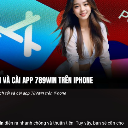
ách tải và cài app 789win trên iPhone
in
diễn ra nhanh chóng và thuận tiện. Tuy vậy, bạn sẽ cần cho