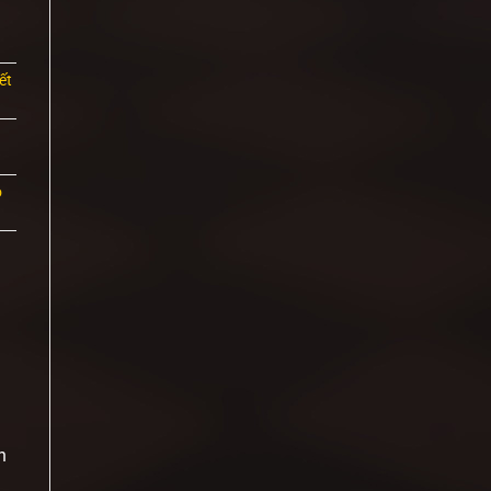
ết
ó
n