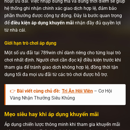
hoạt ưu đãi. Việc nhập đúng mã và đúng thời điểm sẽ giúp
hệ thống ghi nhận chính xác giao dịch hợp lệ, đảm bảo
phần thưởng được cộng tự động. Đây là bước quan trọng
để
điều kiện áp dụng khuyến mãi
nhận đầy đủ quyền lợi
từ nhà cái.
Giới hạn trò chơi áp dụng
Một số ưu đãi tại 789win chỉ dành riêng cho từng loại trò
chơi nhất định. Người chơi cần đọc kỹ điều kiện trước khi
tham gia để tránh giao dịch không hợp lệ, đồng thời tận
dụng tối đa mọi ưu đãi từ các trò chơi được hỗ trợ.
👉
Bài viết cùng chủ đề:
Tri Ân Hội Viên
– Cơ Hội
Vàng Nhận Thưởng Siêu Khủng
Mẹo siêu hay khi áp dụng khuyến mãi
Áp dụng chiến lược thông minh khi tham gia khuyến mãi