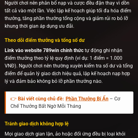
Người chơi nên phân bổ nạp và cược đều đặn thay vì dồn
tất cả vào một lần. Việc lập kế hoạch giúp tối đa hóa điểm
thưởng, tăng phần thưởng tổng cộng và giảm rủi ro bỏ lỡ
khung thời gian áp dụng ưu đãi.
Theo dõi điểm thưởng và tổng số dư
Link vào website 789win chính thức
tự động ghi nhận
điểm thưởng theo tỷ lệ quy định (ví dụ: 1 điểm = 1.000
VNĐ). Người chơi nên thường xuyên kiểm tra số dư và tổng
điểm để quản lý giao dịch hiệu quả, lập kế hoạch nạp hợp
lý và đảm bảo không bỏ lỡ phần thưởng nào.
👉
Bài viết cùng chủ đề:
Phần Thưởng Bí Ẩn
– Cơ
Chế Thưởng Bất Ngờ Mỗi Tháng
Tránh giao dịch không hợp lệ
Mọi giao dịch gian lận, ảo hoặc đối ứng đều bị loại khỏi