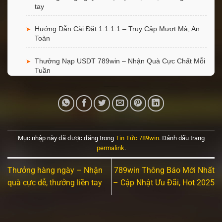
tay
Hướng Dẫn Cài Đặt 1.1.1.1 – Truy Cập Mượt Mà, An
➤
Toàn
Thưởng Nạp USDT 789win – Nhận Quà Cực Chất Mỗi
➤
Tuần
Giới Thiệu Bạn Bè – Chia Sẻ Niềm Vui, Nhận Thưởng
➤
Liền
Phần Thưởng Bí Ẩn – Cơ Chế Thưởng Bất Ngờ Mỗi
➤
Tháng
Mục nhập này đã được đăng trong
Tin Tức 789win
. Đánh dấu trang
permalink
.
Tri Ân Hội Viên – Cơ Hội Vàng Nhận Thưởng Siêu
➤
Khủng
Thưởng hàng ngày – Nhận
789win Thông Báo Mới Nhất
quà cực dễ, thưởng liền tay
– Cập Nhật Ưu Đãi, Hot 2025