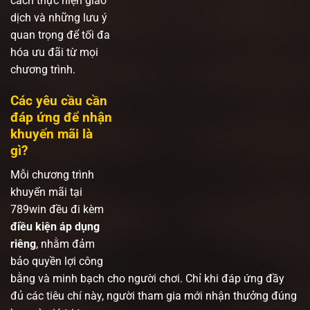
cách thực hiện giao
dịch và những lưu ý
quan trọng để tối đa
hóa ưu đãi từ mọi
chương trình.
Các yêu cầu cần
đáp ứng để nhận
khuyến mãi là
gì?
Mỗi chương trình
khuyến mãi tại
789win đều đi kèm
điều kiện áp dụng
riêng
, nhằm đảm
bảo quyền lợi công
bằng và minh bạch cho người chơi. Chỉ khi đáp ứng đầy
đủ các tiêu chí này, người tham gia mới nhận thưởng đúng