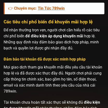
👉
Chuyên mục:
Tin Tức 789win
Các tiêu chí phổ biến để khuyến mãi hợp lệ
Để nhận thưởng trọn vẹn, người chơi cần hiểu rõ các tiêu
chí phổ biến
để điều kiện áp dụng khuyến mãi
hợp lệ.
Những quy định này đảm bảo giao dịch hợp pháp, minh
bạch và quyền lợi được ghi nhận đầy đủ.
Đảm bảo tài khoản đã được xác minh hợp pháp
Mọi giao dịch tham gia khuyến mãi đều yêu cầu tài khoản
hợp lệ và đã được xác thực đầy đủ. Người chơi phải cung
cấp thông tin chính xác, bao gồm họ tên, số điện thoại,
email và xác minh danh tính theo yêu cầu của nhà cái
789win.
Tài khoản chưa hoàn tất xác thực sẽ không đủ
điều kiện