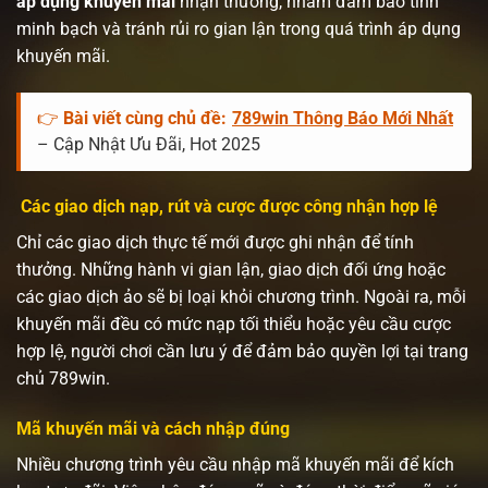
áp dụng khuyến mãi
nhận thưởng, nhằm đảm bảo tính
minh bạch và tránh rủi ro gian lận trong quá trình áp dụng
khuyến mãi.
👉
Bài viết cùng chủ đề:
789win Thông Báo Mới Nhất
– Cập Nhật Ưu Đãi, Hot 2025
Các giao dịch nạp, rút và cược được công nhận hợp lệ
Chỉ các giao dịch thực tế mới được ghi nhận để tính
thưởng. Những hành vi gian lận, giao dịch đối ứng hoặc
các giao dịch ảo sẽ bị loại khỏi chương trình. Ngoài ra, mỗi
khuyến mãi đều có mức nạp tối thiểu hoặc yêu cầu cược
hợp lệ, người chơi cần lưu ý để đảm bảo quyền lợi tại trang
chủ 789win.
Mã khuyến mãi và cách nhập đúng
Nhiều chương trình yêu cầu nhập mã khuyến mãi để kích