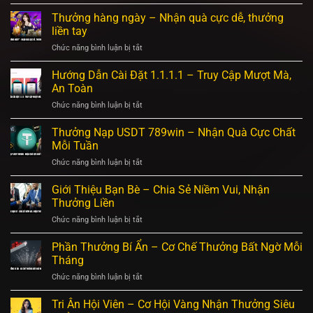
Điều
–
Kiện
Thưởng hàng ngày – Nhận quà cực dễ, thưởng
Cập
Áp
Nhật
liền tay
Dụng
Ưu
ở
Chức năng bình luận bị tắt
Khuyến
Đãi,
Thưởng
Mãi
Hot
hàng
Hướng Dẫn Cài Đặt 1.1.1.1 – Truy Cập Mượt Mà,
–
2025
ngày
Hướng
An Toàn
–
Dẫn
ở
Chức năng bình luận bị tắt
Nhận
Nhận
Hướng
quà
Đầy
Dẫn
Thưởng Nạp USDT 789win – Nhận Quà Cực Chất
cực
Đủ
Cài
dễ,
Mỗi Tuần
Đặt
thưởng
ở
Chức năng bình luận bị tắt
1.1.1.1
liền
Thưởng
–
tay
Nạp
Giới Thiệu Bạn Bè – Chia Sẻ Niềm Vui, Nhận
Truy
USDT
Cập
Thưởng Liền
789win
Mượt
ở
Chức năng bình luận bị tắt
–
Mà,
Giới
Nhận
An
Thiệu
Phần Thưởng Bí Ẩn – Cơ Chế Thưởng Bất Ngờ Mỗi
Quà
Toàn
Bạn
Cực
Tháng
Bè
Chất
ở
Chức năng bình luận bị tắt
–
Mỗi
Phần
Chia
Tuần
Thưởng
Tri Ân Hội Viên – Cơ Hội Vàng Nhận Thưởng Siêu
Sẻ
Bí