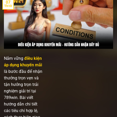
07
Th10
Nắm vững
điều kiện
áp dụng khuyến mãi
là bước đầu để nhận
thưởng trọn vẹn và
tận hưởng trọn trải
nghiệm giải trí tại
789win. Bài viết
hướng dẫn chi tiết
các tiêu chí hợp lệ,