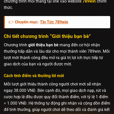
chương trình mỗi tháng tại link vào website
789win
chính
thức.
👉
Chuyên mục:
Tin Tức 789win
Chi tiết chương trình “Giới thiệu bạn bè”
Chương trình
giới thiệu bạn bè
mang đến cơ hội nhận
thưởng hấp dẫn và lâu dài cho mọi thành viên 789win. Mỗi
lượt mời thành công đều mở ra giá trị lợi ích trực tiếp từ
giao dịch của bạn và người được mời.
Cách tính điểm và thưởng lời mời
Mỗi lượt giới thiệu thành công người chơi mới sẽ nhận
ngay 38.000 VNĐ. Bên cạnh đó, mọi giao dịch nạp, rút và
cược hợp lệ đều được quy đổi thành điểm, với tỷ lệ 1 điểm
= 1.000 VNĐ. Hệ thống tự động ghi nhận và cộng dồn điểm
để tính thưởng, giúp người chơi dễ theo dõi và đánh giá kết