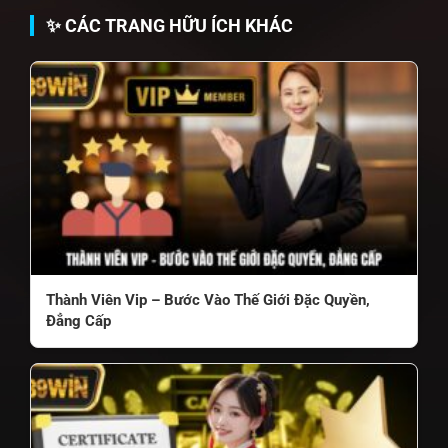
✨ CÁC TRANG HỮU ÍCH KHÁC
Thành Viên Vip – Bước Vào Thế Giới Đặc Quyền,
Đẳng Cấp