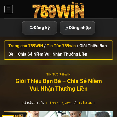
Chuyển
đến
nội
dung
Đăng ký
Đăng nhập
Trang chủ 789WIN
/
Tin Tức 789win
/
Giới Thiệu Bạn
Bè – Chia Sẻ Niềm Vui, Nhận Thưởng Liền
TIN TỨC 789WIN
Giới Thiệu Bạn Bè – Chia Sẻ Niềm
Vui, Nhận Thưởng Liền
ĐÃ ĐĂNG TRÊN
THÁNG 10 7, 2025
BỞI
TRÂM ANH