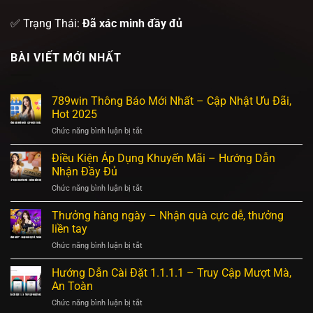
✅ Trạng Thái:
Đã xác minh đầy đủ
BÀI VIẾT MỚI NHẤT
789win Thông Báo Mới Nhất – Cập Nhật Ưu Đãi,
Hot 2025
ở
Chức năng bình luận bị tắt
789win
Thông
Điều Kiện Áp Dụng Khuyến Mãi – Hướng Dẫn
Báo
Nhận Đầy Đủ
Mới
ở
Chức năng bình luận bị tắt
Nhất
Điều
–
Kiện
Thưởng hàng ngày – Nhận quà cực dễ, thưởng
Cập
Áp
Nhật
liền tay
Dụng
Ưu
ở
Chức năng bình luận bị tắt
Khuyến
Đãi,
Thưởng
Mãi
Hot
hàng
Hướng Dẫn Cài Đặt 1.1.1.1 – Truy Cập Mượt Mà,
–
2025
ngày
Hướng
An Toàn
–
Dẫn
ở
Chức năng bình luận bị tắt
Nhận
Nhận