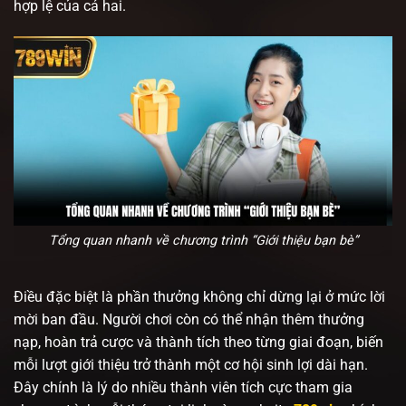
hợp lệ của cả hai.
Tổng quan nhanh về chương trình “Giới thiệu bạn bè”
Điều đặc biệt là phần thưởng không chỉ dừng lại ở mức lời
mời ban đầu. Người chơi còn có thể nhận thêm thưởng
nạp, hoàn trả cược và thành tích theo từng giai đoạn, biến
mỗi lượt giới thiệu trở thành một cơ hội sinh lợi dài hạn.
Đây chính là lý do nhiều thành viên tích cực tham gia