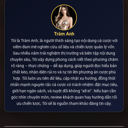
Trâm Anh
Tôi là Trâm Anh, là người thích sáng tạo nội dung cá cược với
niềm đam mê nghiên cứu số liệu và chiến lược quản lý vốn.
Sau nhiều năm trải nghiệm thị trường và biên tập nội dung
chuyên sâu, Tôi xây dựng phong cách viết theo phương châm
rõ ràng – thực chứng – dễ áp dụng, giúp người đọc hiểu bản
chất kèo, nhận diện rủi ro và tự tin lên phương án cược phù
hợp. Tôi luôn ưu tiên dữ liệu, cập nhật xu hướng, đồng thời
nhấn mạnh nguyên tắc cá cược có trách nhiệm: đặt mục tiêu,
giới hạn ngân sách, và tuyệt đối không “all-in”. Nếu bạn cần
góc nhìn chuyên môn, review khách quan hay hướng dẫn tối
ưu chiến lược, Tôi sẽ là nguồn tham khảo đáng tin cậy.