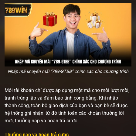
Nhập mã khuyến mãi “789-GTBB” chính xác cho chương trình
Mỗi tài khoản chỉ được áp dụng một mã cho mỗi lượt mời,
tránh trùng lặp và đảm bảo tính công bằng. Khi nhập
thành công, toàn bộ giao dịch của bạn và bạn bè sẽ được
hệ thống ghi nhận, từ đó tính toán các khoản thưởng lời
mời, thưởng nạp và hoàn trả cược.
Thưởng nạp và hoàn trả cược