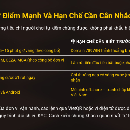
? Điểm Mạnh Và Hạn Chế Cần Cân Nhắ
g tiêu chí người chơi tự kiểm chứng được, không phải khẩu hi
👎 HẠN CHẾ CẦN BIẾT TRƯỚ
(5–15 phút giờ vàng theo công bố)
Domain 789WIN thỉnh thoảng bị
M, CEZA, MGA (theo công bố đơn vị
Lần rút tiền đầu tiên bắt buộc p
Gói thưởng nạp có vòng cược (rol
ng cược x1 rút ngay
nhận
Mô hình offshore — tranh chấp k
 và Android
Việt Nam
a đơn vị vận hành, các lệnh qua VietQR hoặc ví điện tử được d
quy trình đối chiếu KYC. Cách kiểm chứng khách quan nhất: tự t