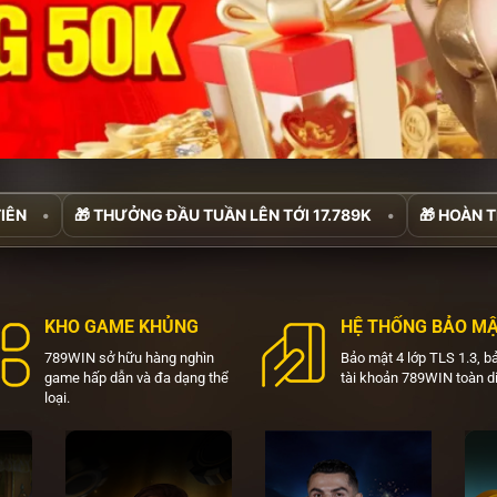
TIÊN
🎁 THƯỞNG ĐẦU TUẦN LÊN TỚI 17.789K
🎁 HOÀN 
KHO GAME KHỦNG
HỆ THỐNG BẢO M
789WIN sở hữu hàng nghìn
Bảo mật 4 lớp TLS 1.3, b
game hấp dẫn và đa dạng thể
tài khoản 789WIN toàn di
loại.