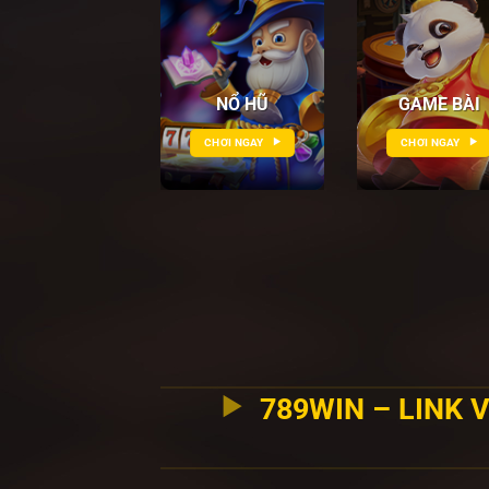
NỔ HŨ
GAME BÀI
CHƠI NGAY
CHƠI NGAY
789WIN – LINK 