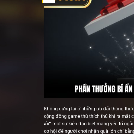
Không dừng lại ở những ưu đãi thông thư
cộng đồng game thủ thích thú khi ra mắt 
ẩn”
một sự kiện đặc biệt mang yếu tố ngẫu 
cơ hội để người chơi nhận quà lớn chỉ bằn