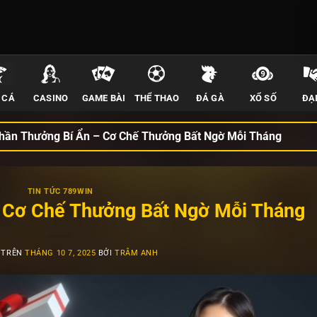
 CÁ
CASINO
GAME BÀI
THỂ THAO
ĐÁ GÀ
XỔ SỐ
ĐẠI
hần Thưởng Bí Ẩn – Cơ Chế Thưởng Bất Ngờ Mỗi Tháng
TIN TỨC 789WIN
 Cơ Chế Thưởng Bất Ngờ Mỗi Tháng
 TRÊN
THÁNG 10 7, 2025
BỞI
TRÂM ANH