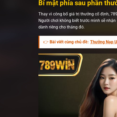
Bí mật phía sau phần thư
Thay vì công bố giá trị thưởng cố định, 78
Người chơi không biết trước mình sẽ nhận đ
dành riêng cho tháng đó.
👉
Bài viết cùng chủ đề:
Thưởng Nạp 