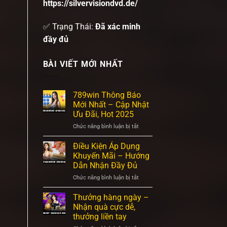
https://silvervisiondvd.de/
✅ Trạng Thái:
Đã xác minh
đầy đủ
BÀI VIẾT MỚI NHẤT
789win Thông Báo
Mới Nhất – Cập Nhật
Ưu Đãi, Hot 2025
ở
Chức năng bình luận bị tắt
789win
Thông
Điều Kiện Áp Dụng
Báo
Khuyến Mãi – Hướng
Mới
Dẫn Nhận Đầy Đủ
Nhất
ở
Chức năng bình luận bị tắt
–
Điều
Cập
Kiện
Nhật
Thưởng hàng ngày –
Áp
Ưu
Nhận quà cực dễ,
Dụng
Đãi,
thưởng liền tay
Khuyến
Hot