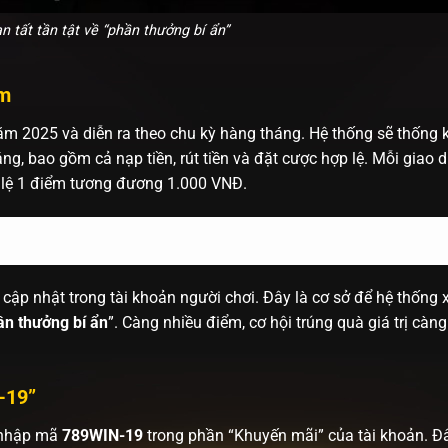
n tất tần tật về “phần thưởng bí ẩn”
ểm
ăm 2025 và diễn ra theo chu kỳ hàng tháng. Hệ thống sẽ thống 
g, bao gồm cả nạp tiền, rút tiền và đặt cược hợp lệ. Mỗi giao d
tỷ lệ 1 điểm tương đương 1.000 VNĐ.
ập nhật trong tài khoản người chơi. Đây là cơ sở để hệ thống 
ần thưởng bí ẩn
”. Càng nhiều điểm, cơ hội trúng quà giá trị càng
-19”
n nhập mã
789WIN-19
trong phần “Khuyến mãi” của tài khoản. Đ