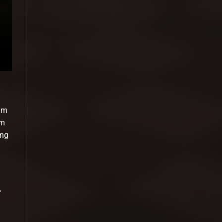
Cảm
êm
ng
ử