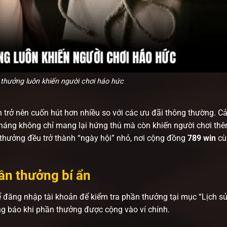
 thưởng luôn khiến người chơi háo hức
h trở nên cuốn hút hơn nhiều so với các ưu đãi thông thường. 
háng không chỉ mang lại hứng thú mà còn khiến người chơi th
 thưởng đều trở thành “ngày hội” nhỏ, nơi cộng đồng
789 win
cù
ần thưởng bí ẩn
ể đăng nhập tài khoản để kiểm tra phần thưởng tại mục “Lịch s
ng báo khi phần thưởng được cộng vào ví chính.