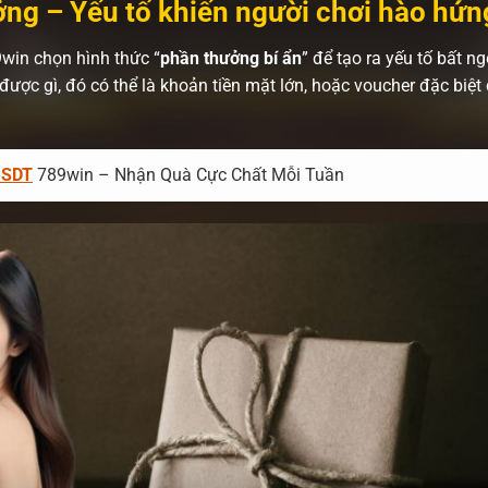
ởng – Yếu tố khiến người chơi hào hứn
9win chọn hình thức “
phần thưởng bí ẩn
” để tạo ra yếu tố bất ng
ược gì, đó có thể là khoản tiền mặt lớn, hoặc voucher đặc biệt 
USDT
789win – Nhận Quà Cực Chất Mỗi Tuần