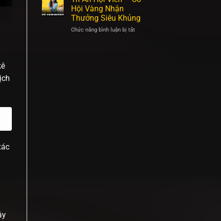
Bí
Vui,
Hội Vàng Nhận
Ẩn
Nhận
Thưởng Siêu Khủng
–
Thưởng
ở
Chức năng bình luận bị tắt
Cơ
Liền
Tri
Chế
Ân
Thưởng
Hội
Bất
Viên
Ngờ
kê
–
Mỗi
ịch
Cơ
Tháng
Hội
Vàng
Nhận
Thưởng
Siêu
Khủng
xác
ây